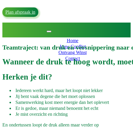
Home
Jouw Conflict
Plan afspraak in
Ontvang Winst
Contact
Home
Teamtraject: van druk en versnippering naar
Jouw Conflict
Ontvang Winst
Contact
Wanneer de druk te hoog wordt, moet
Herken je dit?
Iedereen werkt hard, maar het loopt niet lekker
Jij bent vaak degene die het moet oplossen
Samenwerking kost meer energie dan het oplevert
Er is gedoe, maar niemand benoemt het echt
Je mist overzicht en richting
En ondertussen loopt de druk alleen maar verder op